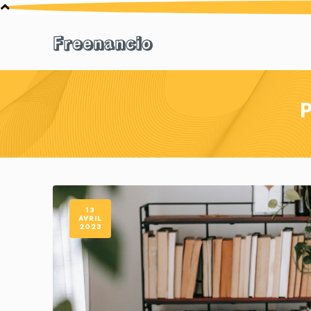
Freenancio
P
13
AVRIL
2023