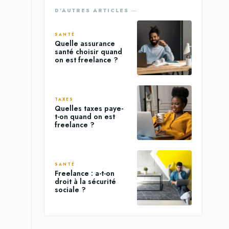
D'AUTRES ARTICLES ―
SANTÉ
Quelle assurance
santé choisir quand
on est freelance ?
TAXES
Quelles taxes paye-
t-on quand on est
freelance ?
SANTÉ
Freelance : a-t-on
droit à la sécurité
sociale ?