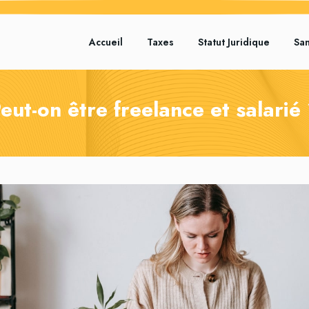
Accueil
Taxes
Statut Juridique
Sa
eut-on être freelance et salarié