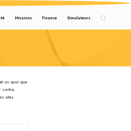
nté
Missions
Finance
Simulateurs
iat ou quoi que
r contre,
es sites