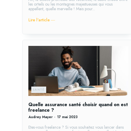
les orteils ou les montagnes majestueuses qui vous
appellent, quelle merveille ! Mais pour...
Lire l'article ―
SANTÉ
Quelle assurance santé choisir quand on est
freelance ?
Audrey Mayer
-
17 mai 2023
Etes-vous freelance ? Si vous souhaitez vous lancer dans