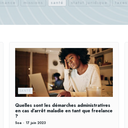
finance
missions
santé
statut juridique
taxes
SANTÉ
Quelles sont les démarches administratives
en cas d’arrêt maladie en tant que freelance
?
Soa
-
17 juin 2023