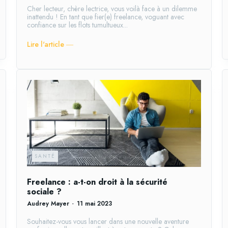
Cher lecteur, chère lectrice, vous voilà face à un dilemme
inattendu ! En tant que fier(e) freelance, voguant avec
confiance sur les flots tumultueux...
Lire l'article ―
SANTÉ
Freelance : a-t-on droit à la sécurité
sociale ?
Audrey Mayer
-
11 mai 2023
Souhaitez-vous vous lancer dans une nouvelle aventure