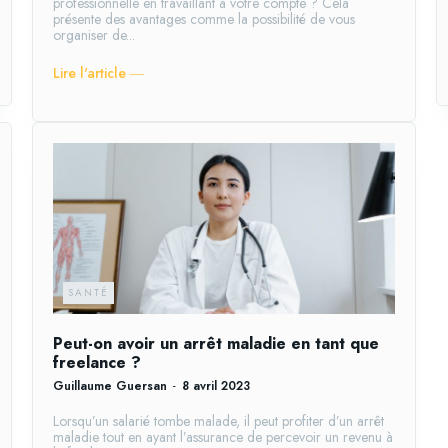
professionnelle en travaillant à votre compte ? Cela
présente des avantages comme la possibilité de vous
organiser de...
Lire l'article ―
SANTÉ
Peut-on avoir un arrêt maladie en tant que
freelance ?
Guillaume Guersan
-
8 avril 2023
Lorsqu’un salarié tombe malade, il peut profiter d’un arrêt
maladie tout en ayant l’assurance de percevoir un revenu à