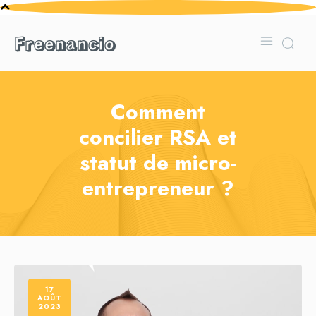
Freenancio
Comment
concilier RSA et
statut de micro-
entrepreneur ?
17
AOÛT
2023