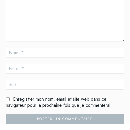
Commenter
:
No
:*
Ema
:*
Site
:
Enregistrer mon nom, email et site web dans ce
navigateur pour la prochaine fois que je commenterai.