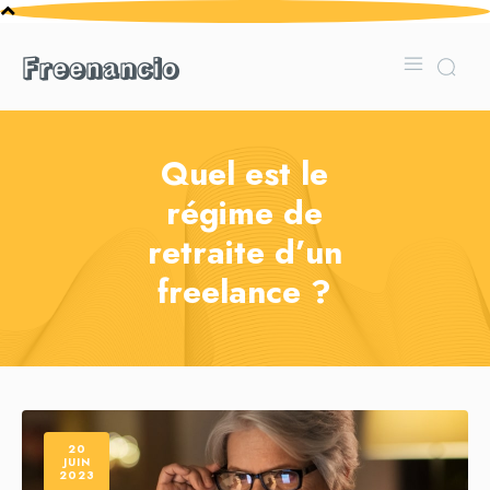
Freenancio
Quel est le
régime de
retraite d’un
freelance ?
20
JUIN
2023