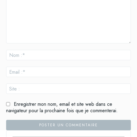
Commenter
:
No
:*
Ema
:*
Site
:
Enregistrer mon nom, email et site web dans ce
navigateur pour la prochaine fois que je commenterai.