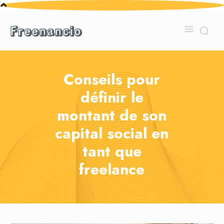
Freenancio
Conseils pour
définir le
montant de son
capital social en
tant que
freelance