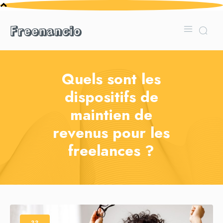
Freenancio
Quels sont les
dispositifs de
maintien de
revenus pour les
freelances ?
22