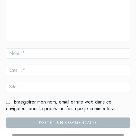
Commenter
:
No
:*
Ema
:*
Site
:
Enregistrer mon nom, email et site web dans ce
navigateur pour la prochaine fois que je commenterai.